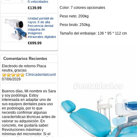
6 velocidades
RECIBIRE MI PEDIDO,
Color: 7 colores opcionales
GRACIAS
€139.99
clinicadentalcunit
Peso neto: 200kg
11/06/2026
Unidad portátil de
rayos X de alta
Peso bruto: 250kg.
frecuencia dental
Hola buenos días respecto al
máquina de
Artículo. DDE0032580
Tamaño del embalaje: 136 * 95 * 112 cm
imágenes
intraorales digitales
electróbisturí, quisiera saber si
tiene una "toma a tierra" lo que
€699.99
va conectado al paciente, placa
neutra.Placa de retorno,
Electrodo de retorno Placa
Comentarios Recientes
neutra, gracias
Clinicadentalcunit
07/06/2026
Buenos días, Mi nombre es Sara
y soy podóloga. Estoy
interesada en adaptar uno de
sus equipos dentales para uso
en podología, por lo que
necesito confirmar algunas
características técnicas antes de
valorar su adquisición. En
concreto, me gustaría saber:
Revoluciones máximas y
mínimas del micromotor. Si el
sistema dispone de irrigación /
técnica húmeda. Si es
compatible con mango recto