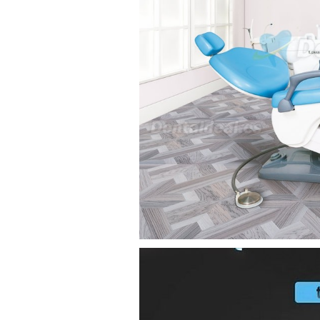
ortodoncia y pulido 2 en 1.
Rita
29/07/2026
Mi formulario de pedido: S /
N.2026060712980804 ,
BUENOS DIAS CUANDO
RECIBIRE MI PEDIDO,
GRACIAS
clinicadentalcunit
11/06/2026
Hola buenos días respecto al
Artículo. DDE0032580
electróbisturí, quisiera saber si
tiene una "toma a tierra" lo que
va conectado al paciente, placa
neutra.Placa de retorno,
Electrodo de retorno Placa
neutra, gracias
Clinicadentalcunit
07/06/2026
Buenos días, Mi nombre es Sara
y soy podóloga. Estoy
interesada en adaptar uno de
sus equipos dentales para uso
en podología, por lo que
necesito confirmar algunas