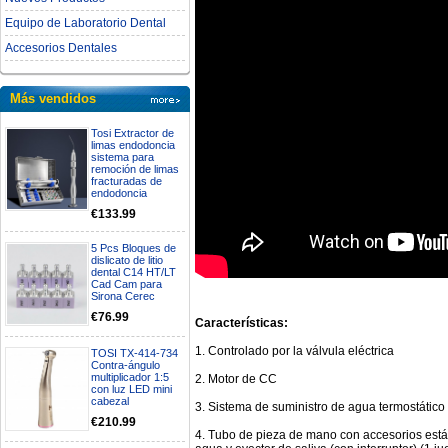
Equipo de Laboratorio Dental
Accesorios Dentales
Más vendidos
Tosi Extractor de
limas endodoncia
sistema para
remoción de limas
fracturadas de
endodoncia
€133.99
5 Pcs Bloques de
dislicato de litio
dental C14 HT/LT
Cad Cam para
Sirona Cerec
€76.99
Características:
1. Controlado por la válvula eléctrica
TOSI TX-414-734
Contra-ángulo
multiplicador 1:5
2. Motor de CC
con luz LED mini
cabezal
3. Sistema de suministro de agua termostático
€210.99
4. Tubo de pieza de mano con accesorios estánda