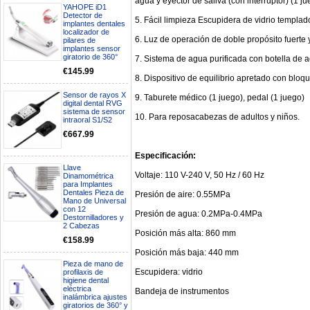
agua y eyector de saliva (con interruptor) (1 
YAHOPE iD1
Detector de
5. Fácil limpieza Escupidera de vidrio templado 
implantes dentales
localizador de
6. Luz de operación de doble propósito fuerte y
pilares de
implantes sensor
giratorio de 360°
7. Sistema de agua purificada con botella de 
€145.99
8. Dispositivo de equilibrio apretado con bloqu
Sensor de rayos X
9. Taburete médico (1 juego), pedal (1 juego)
digital dental RVG
sistema de sensor
10. Para reposacabezas de adultos y niños.
intraoral S1/S2
€667.99
Especificación:
Boa noite gostaria de saber se
Llave
seria possível entrega em
Voltaje: 110 V-240 V, 50 Hz / 60 Hz
Dinamométrica
Portugal e quanto tempo no
para Implantes
máximo demoraria pra a morada
Dentales Pieza de
Presión de aire: 0.55MPa
Mano de Universal
av Francisco Sá Carneiro n40
con 12
5430-423 Valpacos do seguinte
Presión de agua: 0.2MPa-0.4MPa
Destornilladores y
produto - Motor eléctrico dental
2 Cabezas
inalámbrico IPR pieza de mano
Posición más alta: 860 mm
€158.99
ortodoncia y pulido 2 en 1.
Rita
Posición más baja: 440 mm
29/07/2026
Pieza de mano de
Escupidera: vidrio
profilaxis de
higiene dental
Mi formulario de pedido: S /
eléctrica
Bandeja de instrumentos
inalámbrica ajustes
N.2026060712980804 ,
giratorios de 360° y
BUENOS DIAS CUANDO