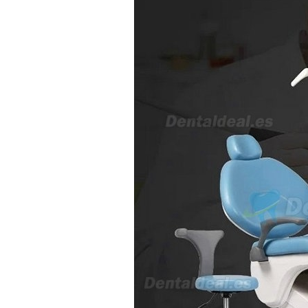
características técnicas antes de
valorar su adquisición. En
concreto, me gustaría saber:
Revoluciones máximas y
mínimas del micromotor. Si el
sistema dispone de irrigación /
técnica húmeda. Si es
compatible con mango recto
(pieza recta para fresas de
podología). Velocidad del
mango recto. Si dispone de
mango rápido y sus
revoluciones. Velocidad del
mango lento y sus
características. Tipo de conexión
del micromotor. Torque del
micromotor. Regulación de
velocidad (si es progresiva o por
niveles). Nivel de ruido y
vibración. Requisitos de
mantenimiento y esterilización
de piezas. También agradecería
si pudieran indicarme si el
equipo es fácilmente adaptable
a uso clínico en podología.
Quedo atenta a su respuesta.
Muchas gracias por su atención.
Sara Podóloga
sara teresa ruiz
21/05/2026