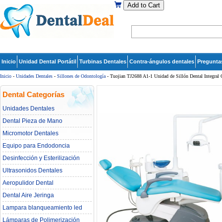
Add to Cart
Inicio
Unidad Dental Portátil
Turbinas Dentales
Contra-ángulos dentales
Pregunta
Inicio
-
Unidades Dentales
-
Sillones de Odontología
- Tuojian TJ2688 A1-1 Unidad de Sillón Dental Integra
Dental Categorías
Unidades Dentales
Dental Pieza de Mano
Micromotor Dentales
Equipo para Endodoncia
Desinfección y Esterilización
Ultrasonidos Dentales
Aeropulidor Dental
Dental Aire Jeringa
Lampara blanqueamiento led
dental
Lámparas de Polimerización