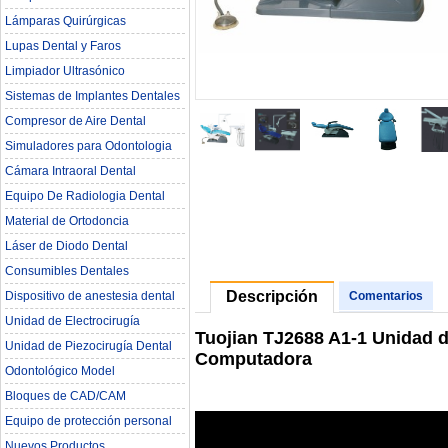
Lámparas Quirúrgicas
Lupas Dental y Faros
Limpiador Ultrasónico
Sistemas de Implantes Dentales
Compresor de Aire Dental
Simuladores para Odontologia
Cámara Intraoral Dental
Equipo De Radiologia Dental‎
Material de Ortodoncia
Láser de Diodo Dental
Consumibles Dentales
Descripción
Dispositivo de anestesia dental
Comentarios
Unidad de Electrocirugía
Tuojian TJ2688 A1-1 Unidad d
Unidad de Piezocirugía Dental
Computadora
Odontológico Model
Bloques de CAD/CAM
Equipo de protección personal
Nuevos Productos