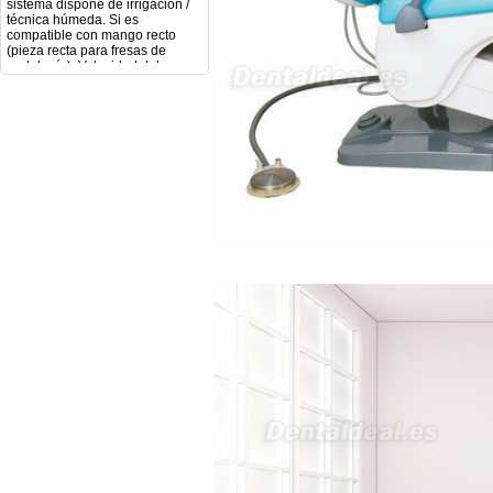
(pieza recta para fresas de
podología). Velocidad del
mango recto. Si dispone de
mango rápido y sus
revoluciones. Velocidad del
mango lento y sus
características. Tipo de conexión
del micromotor. Torque del
micromotor. Regulación de
velocidad (si es progresiva o por
niveles). Nivel de ruido y
vibración. Requisitos de
mantenimiento y esterilización
de piezas. También agradecería
si pudieran indicarme si el
equipo es fácilmente adaptable
a uso clínico en podología.
Quedo atenta a su respuesta.
Muchas gracias por su atención.
Sara Podóloga
sara teresa ruiz
21/05/2026
Boa noite gostaria de saber se
seria possível entrega em
Portugal e quanto tempo no
máximo demoraria pra a morada
av Francisco Sá Carneiro n40
5430-423 Valpacos do seguinte
produto - Motor eléctrico dental
inalámbrico IPR pieza de mano