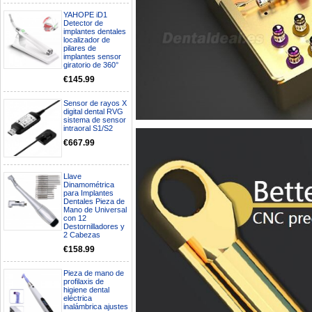
YAHOPE iD1
Detector de
implantes dentales
localizador de
pilares de
implantes sensor
giratorio de 360°
€145.99
Sensor de rayos X
digital dental RVG
sistema de sensor
intraoral S1/S2
€667.99
Llave
Dinamométrica
para Implantes
Dentales Pieza de
Mano de Universal
Boa noite gostaria de saber se
con 12
seria possível entrega em
Destornilladores y
Portugal e quanto tempo no
2 Cabezas
máximo demoraria pra a morada
€158.99
av Francisco Sá Carneiro n40
5430-423 Valpacos do seguinte
produto - Motor eléctrico dental
Pieza de mano de
inalámbrico IPR pieza de mano
profilaxis de
higiene dental
ortodoncia y pulido 2 en 1.
eléctrica
Rita
inalámbrica ajustes