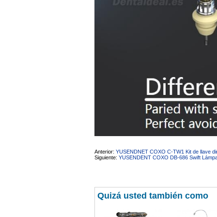
Anterior:
YUSENDNET COXO C-TW1 Kit de llave dinam
Siguiente:
YUSENDENT COXO DB-686 Swift Lámpara LE
Quizá usted también como