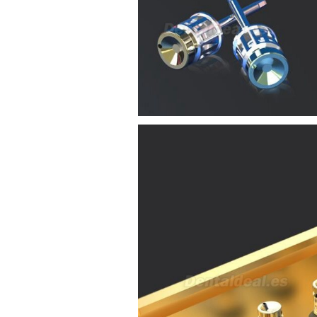
máximo demoraria pra a morada
av Francisco Sá Carneiro n40
5430-423 Valpacos do seguinte
produto - Motor eléctrico dental
inalámbrico IPR pieza de mano
ortodoncia y pulido 2 en 1.
Rita
29/07/2026
Mi formulario de pedido: S /
N.2026060712980804 ,
BUENOS DIAS CUANDO
RECIBIRE MI PEDIDO,
GRACIAS
clinicadentalcunit
11/06/2026
Hola buenos días respecto al
Artículo. DDE0032580
electróbisturí, quisiera saber si
tiene una "toma a tierra" lo que
va conectado al paciente, placa
neutra.Placa de retorno,
Electrodo de retorno Placa
neutra, gracias
Clinicadentalcunit
07/06/2026
Buenos días, Mi nombre es Sara