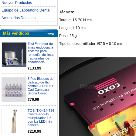
Nuevos Productos
Equipo de Laboratorio Dental
Técnico:
Accesorios Dentales
Torque: 15-70 N.cm
Longitud: 10 cm
Más vendidos
Peso: 25 g
Tipo de destornillador: Ø7.5 ± 0.10 mm
Tosi Extractor de
limas endodoncia
sistema para
remoción de limas
fracturadas de
endodoncia
€133.99
5 Pcs Bloques de
dislicato de litio
dental C14 HT/LT
Cad Cam para
Sirona Cerec
€76.99
TOSI TX-414-734
Contra-ángulo
multiplicador 1:5
con luz LED mini
cabezal
€210.99