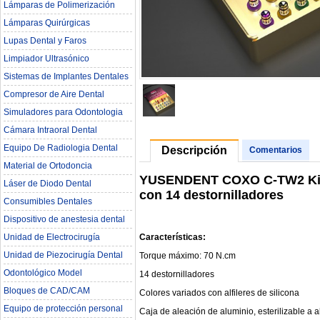
Lámparas de Polimerización
Lámparas Quirúrgicas
Lupas Dental y Faros
Limpiador Ultrasónico
Sistemas de Implantes Dentales
Compresor de Aire Dental
Simuladores para Odontologia
Cámara Intraoral Dental
Equipo De Radiologia Dental‎
Descripción
Comentarios
Material de Ortodoncia
YUSENDENT COXO C-TW2 Kit de
Láser de Diodo Dental
con 14 destornilladores
Consumibles Dentales
Dispositivo de anestesia dental
Características:
Unidad de Electrocirugía
Unidad de Piezocirugía Dental
Torque máximo: 70 N.cm
Odontológico Model
14 destornilladores
Bloques de CAD/CAM
Colores variados con alfileres de silicona
Equipo de protección personal
Caja de aleación de aluminio, esterilizable a a