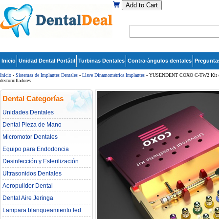
Add to Cart
Inicio
Unidad Dental Portátil
Turbinas Dentales
Contra-ángulos dentales
Pregunta
Inicio
-
Sistemas de Implantes Dentales
-
Llave Dinamométrica Implantes
- YUSENDENT COXO C-TW2 Kit de lla
destornilladores
Dental Categorías
Unidades Dentales
Dental Pieza de Mano
Micromotor Dentales
Equipo para Endodoncia
Desinfección y Esterilización
Ultrasonidos Dentales
Aeropulidor Dental
Dental Aire Jeringa
Lampara blanqueamiento led
dental