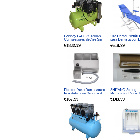
Greeloy GA-62Y 1200W
Silla Dental Portátil
Compresores de Aire Sin
para Dentista con 
aceite Dental Con Secador
Bandeja
€1832.99
€618.99
Filtro de Yeso Dental Acero
SHIYANG Strong
Inoxidable con Sistema de
Micromotor Pieza 
Sedimentación 5 Capas
3,5000rpm AGD 10
€167.99
€143.99