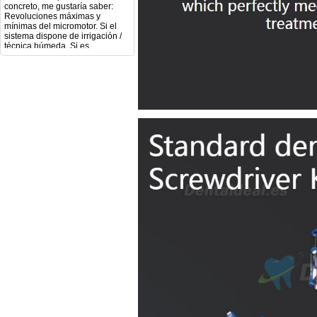
Revoluciones máximas y
mínimas del micromotor. Si el
sistema dispone de irrigación /
técnica húmeda. Si es
compatible con mango recto
(pieza recta para fresas de
podología). Velocidad del
mango recto. Si dispone de
mango rápido y sus
revoluciones. Velocidad del
mango lento y sus
características. Tipo de conexión
del micromotor. Torque del
micromotor. Regulación de
velocidad (si es progresiva o por
niveles). Nivel de ruido y
vibración. Requisitos de
mantenimiento y esterilización
de piezas. También agradecería
si pudieran indicarme si el
equipo es fácilmente adaptable
a uso clínico en podología.
Quedo atenta a su respuesta.
Muchas gracias por su atención.
Sara Podóloga
sara teresa ruiz
21/05/2026
Boa noite gostaria de saber se
seria possível entrega em
Portugal e quanto tempo no