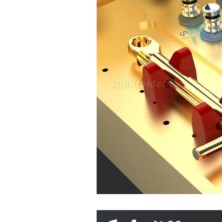
y soy podóloga. Estoy
interesada en adaptar uno de
sus equipos dentales para uso
en podología, por lo que
necesito confirmar algunas
características técnicas antes de
valorar su adquisición. En
concreto, me gustaría saber:
Revoluciones máximas y
mínimas del micromotor. Si el
sistema dispone de irrigación /
técnica húmeda. Si es
compatible con mango recto
(pieza recta para fresas de
podología). Velocidad del
mango recto. Si dispone de
mango rápido y sus
revoluciones. Velocidad del
mango lento y sus
características. Tipo de conexión
del micromotor. Torque del
micromotor. Regulación de
velocidad (si es progresiva o por
niveles). Nivel de ruido y
vibración. Requisitos de
mantenimiento y esterilización
de piezas. También agradecería
si pudieran indicarme si el
equipo es fácilmente adaptable
a uso clínico en podología.
Quedo atenta a su respuesta.
Muchas gracias por su atención.