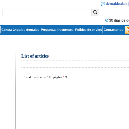
dentaldeal.e
30 días de d
Contra-ángulos dentales
Preguntas frecuentes
Política de envíos
Contáctenos
List of articles
Total:0 artículos, 10, página:
1
/1.