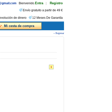
Entra
Registro
s@gmail.com
Bienvenido.
|
Envío gratuito a partir de 49 €
evolución de dinero
12 Meses De Garantía
Mi cesta de compra
« Regresar
1