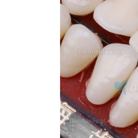
interesada en adaptar uno de
sus equipos dentales para uso
en podología, por lo que
necesito confirmar algunas
características técnicas antes de
valorar su adquisición. En
concreto, me gustaría saber:
Revoluciones máximas y
mínimas del micromotor. Si el
sistema dispone de irrigación /
técnica húmeda. Si es
compatible con mango recto
(pieza recta para fresas de
podología). Velocidad del
mango recto. Si dispone de
mango rápido y sus
revoluciones. Velocidad del
mango lento y sus
características. Tipo de conexión
del micromotor. Torque del
micromotor. Regulación de
velocidad (si es progresiva o por
niveles). Nivel de ruido y
vibración. Requisitos de
mantenimiento y esterilización
de piezas. También agradecería
si pudieran indicarme si el
equipo es fácilmente adaptable
a uso clínico en podología.
Quedo atenta a su respuesta.
Muchas gracias por su atención.
Sara Podóloga