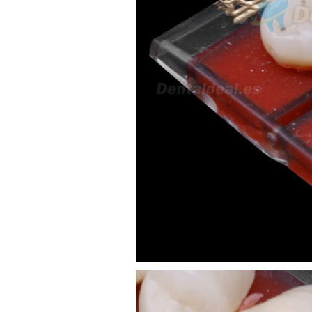
av Francisco Sá Carneiro n40
5430-423 Valpacos do seguinte
produto - Motor eléctrico dental
inalámbrico IPR pieza de mano
ortodoncia y pulido 2 en 1.
Rita
29/07/2026
Mi formulario de pedido: S /
N.2026060712980804 ,
BUENOS DIAS CUANDO
RECIBIRE MI PEDIDO,
GRACIAS
clinicadentalcunit
11/06/2026
Hola buenos días respecto al
Artículo. DDE0032580
electróbisturí, quisiera saber si
tiene una "toma a tierra" lo que
va conectado al paciente, placa
neutra.Placa de retorno,
Electrodo de retorno Placa
neutra, gracias
Clinicadentalcunit
07/06/2026
Buenos días, Mi nombre es Sara
y soy podóloga. Estoy