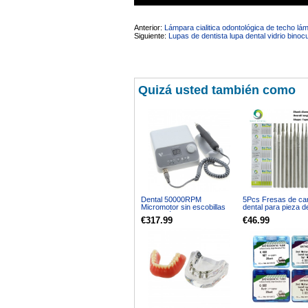
Anterior:
Lámpara cialitica odontológica de techo l
Siguiente:
Lupas de dentista lupa dental vidrio bino
Quizá usted también como
Dental 50000RPM
5Pcs Fresas de ca
Micromotor sin escobillas
dental para pieza 
G800 Máquina pulidora de
recta de baja veloc
€317.99
€46.99
dientes de alta velocidad
698 699 701 703 7