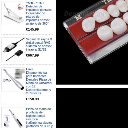
YAHOPE iD1
Detector de
implantes dentales
localizador de
pilares de
implantes sensor
giratorio de 360°
€145.99
Sensor de rayos X
digital dental RVG
sistema de sensor
intraoral S1/S2
€667.99
Llave
Dinamométrica
para Implantes
Dentales Pieza de
Mano de Universal
Boa noite gostaria de saber se
con 12
seria possível entrega em
Destornilladores y
Portugal e quanto tempo no
2 Cabezas
máximo demoraria pra a morada
€158.99
av Francisco Sá Carneiro n40
5430-423 Valpacos do seguinte
produto - Motor eléctrico dental
Pieza de mano de
inalámbrico IPR pieza de mano
profilaxis de
ortodoncia y pulido 2 en 1.
higiene dental
eléctrica
Rita
inalámbrica ajustes
29/07/2026
giratorios de 360° y