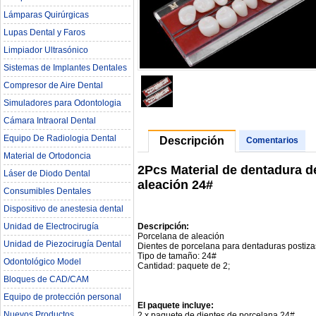
Lámparas Quirúrgicas
Lupas Dental y Faros
Limpiador Ultrasónico
Sistemas de Implantes Dentales
Compresor de Aire Dental
Simuladores para Odontologia
Cámara Intraoral Dental
Equipo De Radiologia Dental‎
Descripción
Comentarios
Material de Ortodoncia
2Pcs Material de dentadura d
Láser de Diodo Dental
aleación 24#
Consumibles Dentales
Dispositivo de anestesia dental
Descripción:
Unidad de Electrocirugía
Porcelana de aleación
Unidad de Piezocirugía Dental
Dientes de porcelana para dentaduras postiza
Tipo de tamaño: 24#
Odontológico Model
Cantidad: paquete de 2;
Bloques de CAD/CAM
Equipo de protección personal
El paquete incluye:
Nuevos Productos
2 x paquete de dientes de porcelana 24#