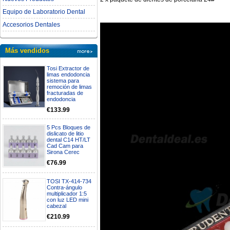
Equipo de Laboratorio Dental
Accesorios Dentales
Más vendidos
Tosi Extractor de
limas endodoncia
sistema para
remoción de limas
fracturadas de
endodoncia
€133.99
5 Pcs Bloques de
dislicato de litio
dental C14 HT/LT
Cad Cam para
Sirona Cerec
€76.99
TOSI TX-414-734
Contra-ángulo
multiplicador 1:5
con luz LED mini
cabezal
€210.99