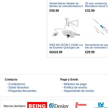
Dental Inferior Modelo de
20 sets ortodoncia
dientes de sobredentadura 4
Monoblock bucal T
implantes Demo Barra
Molar Roth MBT 0,
€59.99
€33.99
plateada
KWS KD-2072B-2 216W Luz
Herramienta de equ
de Examen Quirúrgico de
kits de removedor 
Techo con Dos Cabezas
de dientes dentales
€6419.99
€29.99
LED Lámpara sin Sombra
automático
Contacto
Pago y Envío
Contáctenos
Métodos de pago
Sobre Nosotros
Política de envíos
Preguntas frecuentes
Seguimiento de envíos
Marcas dentales: