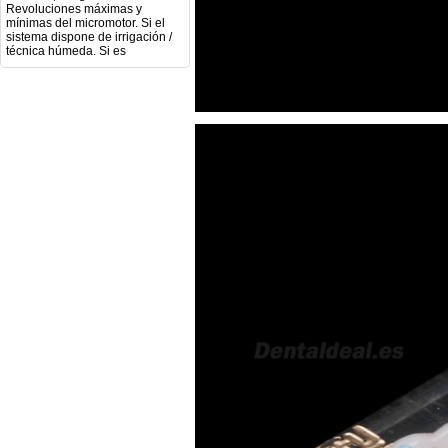
mínimas del micromotor. Si el
sistema dispone de irrigación /
técnica húmeda. Si es
compatible con mango recto
(pieza recta para fresas de
podología). Velocidad del
mango recto. Si dispone de
mango rápido y sus
revoluciones. Velocidad del
mango lento y sus
características. Tipo de conexión
del micromotor. Torque del
micromotor. Regulación de
velocidad (si es progresiva o por
niveles). Nivel de ruido y
vibración. Requisitos de
mantenimiento y esterilización
de piezas. También agradecería
si pudieran indicarme si el
equipo es fácilmente adaptable
a uso clínico en podología.
Quedo atenta a su respuesta.
Muchas gracias por su atención.
Sara Podóloga
sara teresa ruiz
21/05/2026
Boa noite gostaria de saber se
seria possível entrega em
Portugal e quanto tempo no
máximo demoraria pra a morada