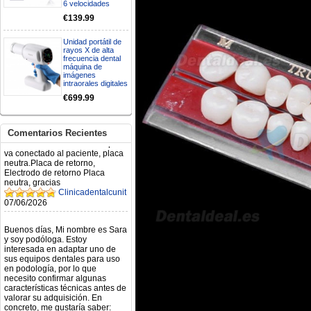
6 velocidades
Mi formulario de pedido: S /
€139.99
N.2026060712980804 ,
BUENOS DIAS CUANDO
Unidad portátil de
RECIBIRE MI PEDIDO,
rayos X de alta
GRACIAS
frecuencia dental
clinicadentalcunit
máquina de
imágenes
11/06/2026
intraorales digitales
€699.99
Hola buenos días respecto al
Artículo. DDE0032580
electróbisturí, quisiera saber si
Comentarios Recientes
tiene una "toma a tierra" lo que
va conectado al paciente, placa
neutra.Placa de retorno,
Electrodo de retorno Placa
neutra, gracias
Clinicadentalcunit
07/06/2026
Buenos días, Mi nombre es Sara
y soy podóloga. Estoy
interesada en adaptar uno de
sus equipos dentales para uso
en podología, por lo que
necesito confirmar algunas
características técnicas antes de
valorar su adquisición. En
concreto, me gustaría saber:
Revoluciones máximas y