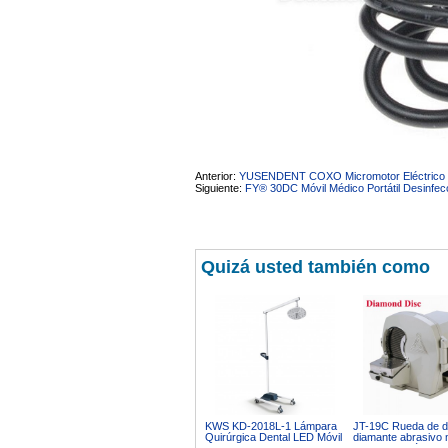
Anterior:
YUSENDENT COXO Micromotor Eléctrico Den
Siguiente:
FY® 30DC Móvil Médico Portátil Desinfec
Quizá usted también como
KWS KD-2018L-1 Lámpara
JT-19C Rueda de d
Quirúrgica Dental LED Móvil
diamante abrasivo
70W sin Sombras 50000Lux
recortador húmedo