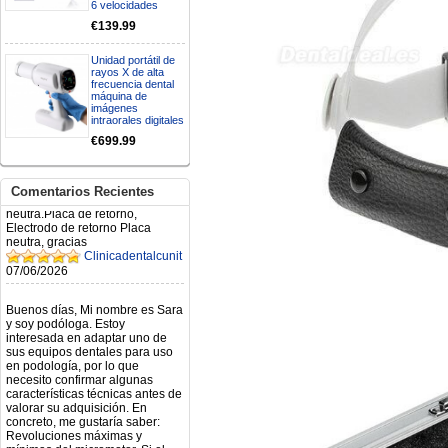
6 velocidades
N.2026060712980804 ,
BUENOS DIAS CUANDO
€139.99
RECIBIRE MI PEDIDO,
GRACIAS
Unidad portátil de
clinicadentalcunit
rayos X de alta
11/06/2026
frecuencia dental
máquina de
imágenes
Hola buenos días respecto al
intraorales digitales
Artículo. DDE0032580
€699.99
electróbisturí, quisiera saber si
tiene una "toma a tierra" lo que
va conectado al paciente, placa
neutra.Placa de retorno,
Comentarios Recientes
Electrodo de retorno Placa
neutra, gracias
Clinicadentalcunit
07/06/2026
Buenos días, Mi nombre es Sara
y soy podóloga. Estoy
interesada en adaptar uno de
sus equipos dentales para uso
en podología, por lo que
necesito confirmar algunas
características técnicas antes de
valorar su adquisición. En
concreto, me gustaría saber:
Revoluciones máximas y
mínimas del micromotor. Si el
sistema dispone de irrigación /