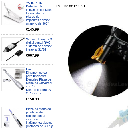
YAHOPE iD1
Estuche de tela × 1
Detector de
implantes dentales
localizador de
pilares de
implantes sensor
giratorio de 360°
€145.99
Sensor de rayos X
digital dental RVG
sistema de sensor
intraoral S1/S2
€667.99
Llave
Dinamométrica
Boa noite gostaria de saber se
para Implantes
seria possível entrega em
Dentales Pieza de
Mano de Universal
Portugal e quanto tempo no
con 12
máximo demoraria pra a morada
Destornilladores y
av Francisco Sá Carneiro n40
2 Cabezas
5430-423 Valpacos do seguinte
€158.99
produto - Motor eléctrico dental
inalámbrico IPR pieza de mano
ortodoncia y pulido 2 en 1.
Pieza de mano de
Rita
profilaxis de
29/07/2026
higiene dental
eléctrica
inalámbrica ajustes
giratorios de 360° y
Mi formulario de pedido: S /