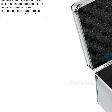
técnica húmeda. Si es
compatible con mango recto
(pieza recta para fresas de
podología). Velocidad del
mango recto. Si dispone de
mango rápido y sus
revoluciones. Velocidad del
mango lento y sus
características. Tipo de conexión
del micromotor. Torque del
micromotor. Regulación de
velocidad (si es progresiva o por
niveles). Nivel de ruido y
vibración. Requisitos de
mantenimiento y esterilización
de piezas. También agradecería
si pudieran indicarme si el
equipo es fácilmente adaptable
a uso clínico en podología.
Quedo atenta a su respuesta.
Muchas gracias por su atención.
Sara Podóloga
sara teresa ruiz
21/05/2026
Boa noite gostaria de saber se
seria possível entrega em
Portugal e quanto tempo no
máximo demoraria pra a morada
av Francisco Sá Carneiro n40
5430-423 Valpacos do seguinte