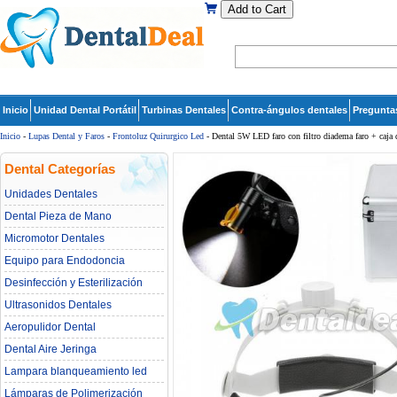
Add to Cart
Inicio
Unidad Dental Portátil
Turbinas Dentales
Contra-ángulos dentales
Pregunta
Inicio
-
Lupas Dental y Faros
-
Frontoluz Quirurgico Led
- Dental 5W LED faro con filtro diadema faro + caja 
Dental Categorías
Unidades Dentales
Dental Pieza de Mano
Micromotor Dentales
Equipo para Endodoncia
Desinfección y Esterilización
Ultrasonidos Dentales
Aeropulidor Dental
Dental Aire Jeringa
Lampara blanqueamiento led
dental
Lámparas de Polimerización