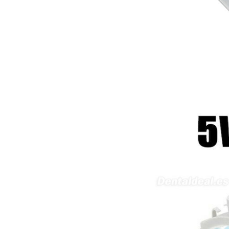
produto - Motor eléctrico dental
inalámbrico IPR pieza de mano
ortodoncia y pulido 2 en 1.
Rita
29/07/2026
Mi formulario de pedido: S /
N.2026060712980804 ,
BUENOS DIAS CUANDO
RECIBIRE MI PEDIDO,
GRACIAS
clinicadentalcunit
11/06/2026
Hola buenos días respecto al
Artículo. DDE0032580
electróbisturí, quisiera saber si
tiene una "toma a tierra" lo que
va conectado al paciente, placa
neutra.Placa de retorno,
Electrodo de retorno Placa
neutra, gracias
Clinicadentalcunit
07/06/2026
Buenos días, Mi nombre es Sara
y soy podóloga. Estoy
interesada en adaptar uno de
sus equipos dentales para uso