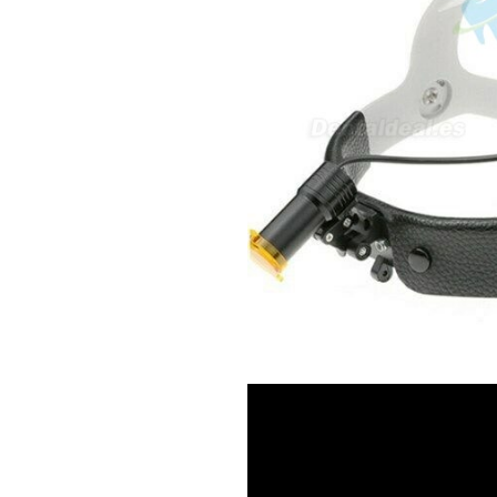
en podología, por lo que
necesito confirmar algunas
características técnicas antes de
valorar su adquisición. En
concreto, me gustaría saber:
Revoluciones máximas y
mínimas del micromotor. Si el
sistema dispone de irrigación /
técnica húmeda. Si es
compatible con mango recto
(pieza recta para fresas de
podología). Velocidad del
mango recto. Si dispone de
mango rápido y sus
revoluciones. Velocidad del
mango lento y sus
características. Tipo de conexión
del micromotor. Torque del
micromotor. Regulación de
velocidad (si es progresiva o por
niveles). Nivel de ruido y
vibración. Requisitos de
mantenimiento y esterilización
de piezas. También agradecería
si pudieran indicarme si el
equipo es fácilmente adaptable
a uso clínico en podología.
Quedo atenta a su respuesta.
Muchas gracias por su atención.
Sara Podóloga
sara teresa ruiz
21/05/2026