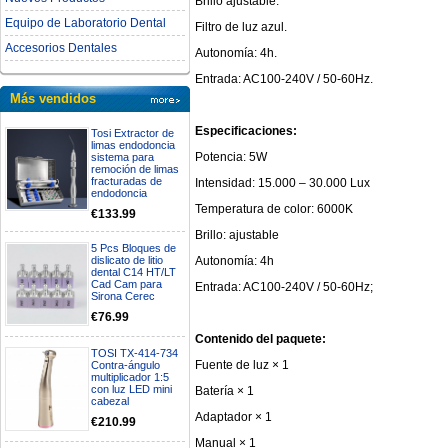
Brillo ajustable.
Equipo de Laboratorio Dental
Filtro de luz azul.
Accesorios Dentales
Autonomía: 4h.
Entrada: AC100-240V / 50-60Hz.
Más vendidos
Especificaciones:
Tosi Extractor de
limas endodoncia
Potencia: 5W
sistema para
remoción de limas
fracturadas de
Intensidad: 15.000 – 30.000 Lux
endodoncia
Temperatura de color: 6000K
€133.99
Brillo: ajustable
5 Pcs Bloques de
Autonomía: 4h
dislicato de litio
dental C14 HT/LT
Cad Cam para
Entrada: AC100-240V / 50-60Hz;
Sirona Cerec
€76.99
Contenido del paquete:
TOSI TX-414-734
Fuente de luz × 1
Contra-ángulo
multiplicador 1:5
con luz LED mini
Batería × 1
cabezal
Adaptador × 1
€210.99
Manual × 1