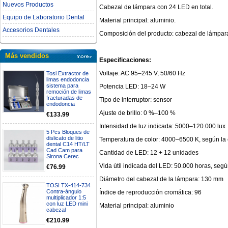
Nuevos Productos
Cabezal de lámpara con 24 LED en total.
Equipo de Laboratorio Dental
Material principal: aluminio.
Accesorios Dentales
Composición del producto: cabezal de lámpara,
Más vendidos
Especificaciones:
Voltaje: AC 95–245 V, 50/60 Hz
Tosi Extractor de
limas endodoncia
sistema para
Potencia LED: 18–24 W
remoción de limas
fracturadas de
Tipo de interruptor: sensor
endodoncia
Ajuste de brillo: 0 %–100 %
€133.99
Intensidad de luz indicada: 5000–120.000 lux
5 Pcs Bloques de
dislicato de litio
Temperatura de color: 4000–6500 K, según la 
dental C14 HT/LT
Cad Cam para
Cantidad de LED: 12 + 12 unidades
Sirona Cerec
Vida útil indicada del LED: 50.000 horas, seg
€76.99
Diámetro del cabezal de la lámpara: 130 mm
TOSI TX-414-734
Contra-ángulo
Índice de reproducción cromática: 96
multiplicador 1:5
con luz LED mini
Material principal: aluminio
cabezal
€210.99