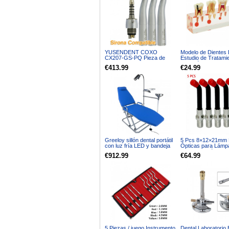
YUSENDENT COXO
Modelo de Dientes 
CX207-GS-PQ Pieza de
Estudio de Tratami
mano de alta velocidad fibra
Endodóntico en 4 E
€413.99
€24.99
óptica Sirona Compatible
Modelo de Enseña
(Acoplamiento x1 + turbina
01
x3)
Greeloy sillón dental portátil
5 Pcs 8×12×21mm 
con luz fría LED y bandeja
Ópticas para Lámp
para instrumentos GU-P109
Polimerización
€912.99
€64.99
5 Piezas / juego Instrumento
Dental Laboratorio