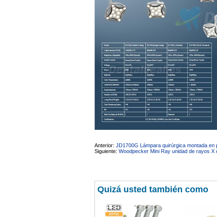
Anterior:
JD1700G Lámpara quirúrgica montada en pa
Siguiente:
Woodpecker Mini Ray unidad de rayos X den
Quizá usted también como