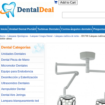
Add to Cart
Inicio
Unidad Dental Portátil
Turbinas Dentales
Contra-ángulos dentales
Pregunta
Inicio
-
Lámparas Quirúrgicas
-
Lampara Cirugia Dental
-
Lámpara cialítica de techo
- JD1700 Lámpara cialítica
doble cabeza
Dental Categorías
Unidades Dentales
Dental Pieza de Mano
Micromotor Dentales
Equipo para Endodoncia
Desinfección y Esterilización
Ultrasonidos Dentales
Aeropulidor Dental
Dental Aire Jeringa
Lampara blanqueamiento led
dental