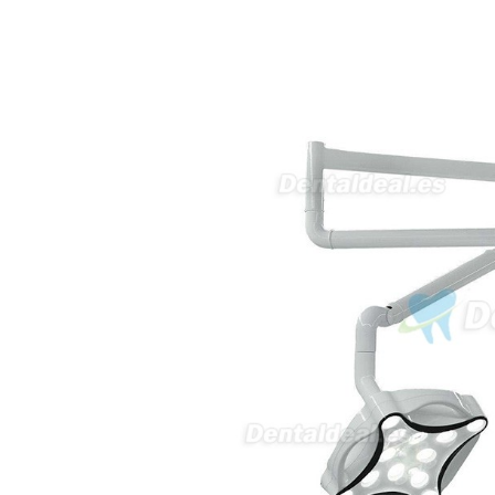
5430-423 Valpacos do seguinte
produto - Motor eléctrico dental
inalámbrico IPR pieza de mano
ortodoncia y pulido 2 en 1.
Rita
29/07/2026
Mi formulario de pedido: S /
N.2026060712980804 ,
BUENOS DIAS CUANDO
RECIBIRE MI PEDIDO,
GRACIAS
clinicadentalcunit
11/06/2026
Hola buenos días respecto al
Artículo. DDE0032580
electróbisturí, quisiera saber si
tiene una "toma a tierra" lo que
va conectado al paciente, placa
neutra.Placa de retorno,
Electrodo de retorno Placa
neutra, gracias
Clinicadentalcunit
07/06/2026
Buenos días, Mi nombre es Sara
y soy podóloga. Estoy
interesada en adaptar uno de
sus equipos dentales para uso