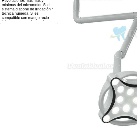
sistema dispone de irrigación /
técnica húmeda. Si es
compatible con mango recto
(pieza recta para fresas de
podología). Velocidad del
mango recto. Si dispone de
mango rápido y sus
revoluciones. Velocidad del
mango lento y sus
características. Tipo de conexión
del micromotor. Torque del
micromotor. Regulación de
velocidad (si es progresiva o por
niveles). Nivel de ruido y
vibración. Requisitos de
mantenimiento y esterilización
de piezas. También agradecería
si pudieran indicarme si el
equipo es fácilmente adaptable
a uso clínico en podología.
Quedo atenta a su respuesta.
Muchas gracias por su atención.
Sara Podóloga
sara teresa ruiz
21/05/2026
Boa noite gostaria de saber se
seria possível entrega em
Portugal e quanto tempo no
máximo demoraria pra a morada
av Francisco Sá Carneiro n40