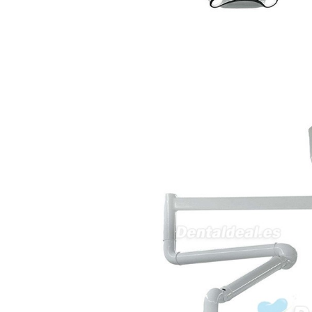
en podología, por lo que
necesito confirmar algunas
características técnicas antes de
valorar su adquisición. En
concreto, me gustaría saber:
Revoluciones máximas y
mínimas del micromotor. Si el
sistema dispone de irrigación /
técnica húmeda. Si es
compatible con mango recto
(pieza recta para fresas de
podología). Velocidad del
mango recto. Si dispone de
mango rápido y sus
revoluciones. Velocidad del
mango lento y sus
características. Tipo de conexión
del micromotor. Torque del
micromotor. Regulación de
velocidad (si es progresiva o por
niveles). Nivel de ruido y
vibración. Requisitos de
mantenimiento y esterilización
de piezas. También agradecería
si pudieran indicarme si el
equipo es fácilmente adaptable
a uso clínico en podología.
Quedo atenta a su respuesta.
Muchas gracias por su atención.
Sara Podóloga
sara teresa ruiz
21/05/2026