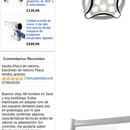
giratorios de 360° y
Mi formulario de pedido: S /
6 velocidades
N.2026060712980804 ,
BUENOS DIAS CUANDO
€139.99
RECIBIRE MI PEDIDO,
GRACIAS
Unidad portátil de
clinicadentalcunit
rayos X de alta
11/06/2026
frecuencia dental
máquina de
imágenes
Hola buenos días respecto al
intraorales digitales
Artículo. DDE0032580
€699.99
electróbisturí, quisiera saber si
tiene una "toma a tierra" lo que
va conectado al paciente, placa
neutra.Placa de retorno,
Comentarios Recientes
Electrodo de retorno Placa
neutra, gracias
Clinicadentalcunit
07/06/2026
Buenos días, Mi nombre es Sara
y soy podóloga. Estoy
interesada en adaptar uno de
sus equipos dentales para uso
en podología, por lo que
necesito confirmar algunas
características técnicas antes de
valorar su adquisición. En
concreto, me gustaría saber:
Revoluciones máximas y
mínimas del micromotor. Si el