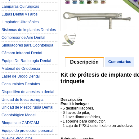
Lámparas Quirúrgicas
Lupas Dental y Faros
Limpiador Ultrasónico
Sistemas de Implantes Dentales
Compresor de Aire Dental
Simuladores para Odontologia
Cámara Intraoral Dental
Equipo De Radiologia Dental‎
Descripción
Comentarios
Material de Ortodoncia
Kit de prótesis de implante d
Láser de Diodo Dental
trinquete
Consumibles Dentales
Dispositivo de anestesia dental
Descripción
Unidad de Electrocirugía
Este kit incluye:
Unidad de Piezocirugía Dental
- 6 destornilladores,
- 6 llaves de pilar,
Odontológico Model
- 1 llave dinamométrica,
- 1 soporte para conductor,
Bloques de CAD/CAM
- 1 caja de PPSU esterilizable en autoclave.
Equipo de protección personal
Nuevos Productos
Fabricado a presión.