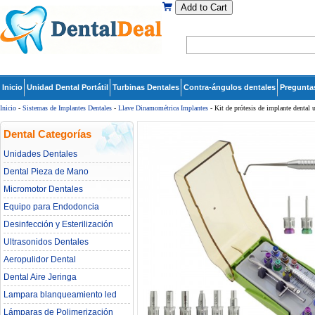
Add to Cart
Inicio
Unidad Dental Portátil
Turbinas Dentales
Contra-ángulos dentales
Pregunta
Inicio
-
Sistemas de Implantes Dentales
-
Llave Dinamométrica Implantes
- Kit de prótesis de implante dental u
Dental Categorías
Unidades Dentales
Dental Pieza de Mano
Micromotor Dentales
Equipo para Endodoncia
Desinfección y Esterilización
Ultrasonidos Dentales
Aeropulidor Dental
Dental Aire Jeringa
Lampara blanqueamiento led
dental
Lámparas de Polimerización