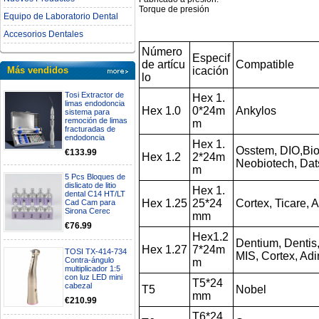
Torque de presión
Equipo de Laboratorio Dental
Accesorios Dentales
Número
Especif
de artícu
Compatible
icación
Más vendidos
lo
Tosi Extractor de
Hex 1.
limas endodoncia
Hex 1.0
0*24m
Ankylos
sistema para
remoción de limas
m
fracturadas de
endodoncia
Hex 1.
Osstem, DIO,Bio
€133.99
Hex 1.2
2*24m
Neobiotech, Dat
m
5 Pcs Bloques de
dislicato de litio
Hex 1.
dental C14 HT/LT
Hex 1.25
25*24
Cortex, Ticare,
Cad Cam para
Sirona Cerec
mm
€76.99
Hex1.2
Dentium, Denti
Hex 1.27
7*24m
TOSI TX-414-734
MIS, Cortex, Adi
Contra-ángulo
m
multiplicador 1:5
con luz LED mini
T5*24
cabezal
T5
Nobel
mm
€210.99
T6*24