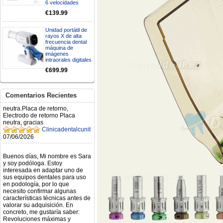
Mi formulario de pedido: S /
6 velocidades
N.2026060712980804 ,
€139.99
BUENOS DIAS CUANDO
RECIBIRE MI PEDIDO,
GRACIAS
Unidad portátil de
clinicadentalcunit
rayos X de alta
frecuencia dental
11/06/2026
máquina de
imágenes
intraorales digitales
Hola buenos días respecto al
Artículo. DDE0032580
€699.99
electróbisturí, quisiera saber si
tiene una "toma a tierra" lo que
va conectado al paciente, placa
Comentarios Recientes
neutra.Placa de retorno,
Electrodo de retorno Placa
neutra, gracias
Clinicadentalcunit
07/06/2026
Buenos días, Mi nombre es Sara
y soy podóloga. Estoy
interesada en adaptar uno de
sus equipos dentales para uso
en podología, por lo que
necesito confirmar algunas
características técnicas antes de
valorar su adquisición. En
concreto, me gustaría saber:
Revoluciones máximas y
mínimas del micromotor. Si el
sistema dispone de irrigación /