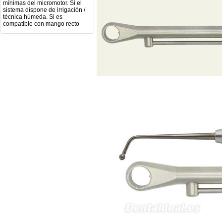
técnica húmeda. Si es
compatible con mango recto
(pieza recta para fresas de
podología). Velocidad del
mango recto. Si dispone de
mango rápido y sus
revoluciones. Velocidad del
mango lento y sus
características. Tipo de conexión
del micromotor. Torque del
micromotor. Regulación de
velocidad (si es progresiva o por
niveles). Nivel de ruido y
vibración. Requisitos de
mantenimiento y esterilización
de piezas. También agradecería
si pudieran indicarme si el
equipo es fácilmente adaptable
a uso clínico en podología.
Quedo atenta a su respuesta.
Muchas gracias por su atención.
Sara Podóloga
sara teresa ruiz
21/05/2026
Boa noite gostaria de saber se
seria possível entrega em
Portugal e quanto tempo no
máximo demoraria pra a morada
av Francisco Sá Carneiro n40
5430-423 Valpacos do seguinte