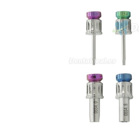
produto - Motor eléctrico dental
inalámbrico IPR pieza de mano
ortodoncia y pulido 2 en 1.
Rita
29/07/2026
Mi formulario de pedido: S /
N.2026060712980804 ,
BUENOS DIAS CUANDO
RECIBIRE MI PEDIDO,
GRACIAS
clinicadentalcunit
11/06/2026
Hola buenos días respecto al
Artículo. DDE0032580
electróbisturí, quisiera saber si
tiene una "toma a tierra" lo que
va conectado al paciente, placa
neutra.Placa de retorno,
Electrodo de retorno Placa
neutra, gracias
Clinicadentalcunit
07/06/2026
Buenos días, Mi nombre es Sara
y soy podóloga. Estoy
interesada en adaptar uno de
sus equipos dentales para uso