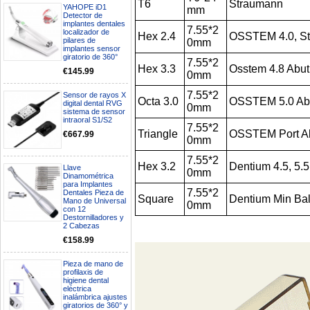
T6
Straumann
YAHOPE iD1
mm
Detector de
implantes dentales
7.55*2
localizador de
Hex 2.4
OSSTEM 4.0, St
pilares de
0mm
implantes sensor
giratorio de 360°
7.55*2
Hex 3.3
Osstem 4.8 Abu
€145.99
0mm
7.55*2
Sensor de rayos X
Octa 3.0
OSSTEM 5.0 Ab
digital dental RVG
0mm
sistema de sensor
intraoral S1/S2
7.55*2
Triangle
OSSTEM Port A
€667.99
0mm
7.55*2
Hex 3.2
Dentium 4.5, 5.
Llave
0mm
Dinamométrica
para Implantes
Boa noite gostaria de saber se
7.55*2
Dentales Pieza de
seria possível entrega em
Square
Dentium Min Bal
Mano de Universal
0mm
Portugal e quanto tempo no
con 12
máximo demoraria pra a morada
Destornilladores y
av Francisco Sá Carneiro n40
2 Cabezas
5430-423 Valpacos do seguinte
€158.99
produto - Motor eléctrico dental
inalámbrico IPR pieza de mano
ortodoncia y pulido 2 en 1.
Pieza de mano de
Rita
profilaxis de
higiene dental
29/07/2026
eléctrica
inalámbrica ajustes
giratorios de 360° y