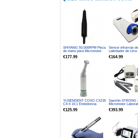
SHIYANG 50,000RPM Pieza
Sensor infrarrojo de
de mano para Micromotor
calentador de cera d
170SH
electrónica dental 
€177.99
€164.99
de laboratorio de la
220V
YUSENDENT COXO CX235
Saeshin STRONG 
C4-4 16:1 Endodoncia
Micromotor Laborat
Contra-ángulo Reductor
Dental +107 40K R
€125.99
€393.99
Botón Pieza de Mano
de mano pulidora