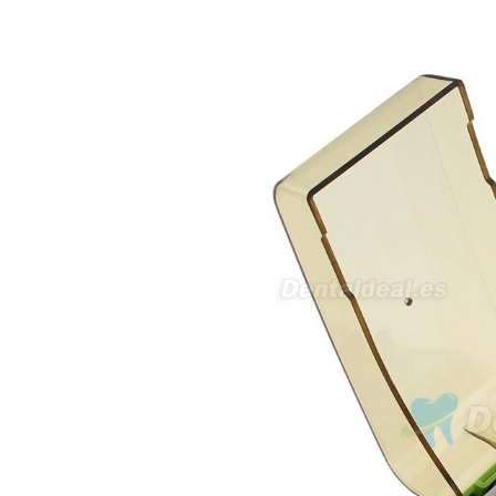
en podología, por lo que
necesito confirmar algunas
características técnicas antes de
valorar su adquisición. En
concreto, me gustaría saber:
Revoluciones máximas y
mínimas del micromotor. Si el
sistema dispone de irrigación /
técnica húmeda. Si es
compatible con mango recto
(pieza recta para fresas de
podología). Velocidad del
mango recto. Si dispone de
mango rápido y sus
revoluciones. Velocidad del
mango lento y sus
características. Tipo de conexión
del micromotor. Torque del
micromotor. Regulación de
velocidad (si es progresiva o por
niveles). Nivel de ruido y
vibración. Requisitos de
mantenimiento y esterilización
de piezas. También agradecería
si pudieran indicarme si el
equipo es fácilmente adaptable
a uso clínico en podología.
Quedo atenta a su respuesta.
Muchas gracias por su atención.
Sara Podóloga
sara teresa ruiz
21/05/2026