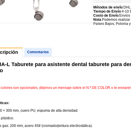
Métodos de envío
:DHL
Tiempo de Envío
:4-10 
Costo de Envío
:Envíos
Nota
:Podemos realizar 
Países Bajos, Polonia y
cripción
Comentarios
-L Taburete para asistente dental taburete para den
o
e colores son opcionales, déjenos un mensaje sobre el N.º DE COLOR o le enviar
ticas:
50 × 300 mm, cuero PU, espuma de alta densidad.
 plástico.
e gas: 200 mm, acero 45# (cromado/pintura electrostática).