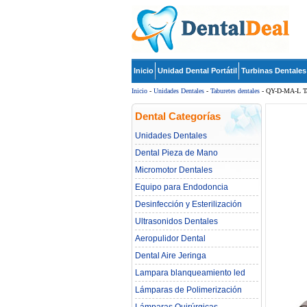
Inicio
Unidad Dental Portátil
Turbinas Dentales
Inicio
-
Unidades Dentales
-
Taburetes dentales
- QY-D-MA-L Tabu
Dental Categorías
Unidades Dentales
Dental Pieza de Mano
Micromotor Dentales
Equipo para Endodoncia
Desinfección y Esterilización
Ultrasonidos Dentales
Aeropulidor Dental
Dental Aire Jeringa
Lampara blanqueamiento led
dental
Lámparas de Polimerización