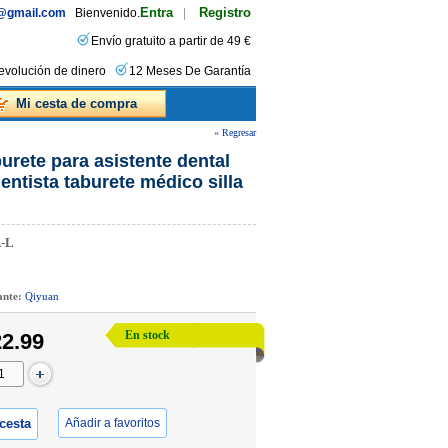
Entra
Registro
s@gmail.com
Bienvenido.
|
Envío gratuito a partir de 49 €
evolución de dinero
12 Meses De Garantía
Mi cesta de compra
« Regresar
rete para asistente dental
entista taburete médico silla
-L
cante:
Qiyuan
En stock
2.99
 cesta
Añadir a favoritos