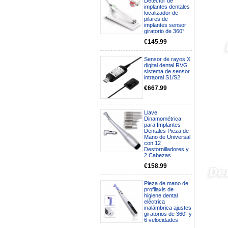
Detector de
implantes dentales
localizador de
pilares de
implantes sensor
giratorio de 360°
€145.99
Sensor de rayos X
digital dental RVG
sistema de sensor
intraoral S1/S2
€667.99
Llave
Dinamométrica
para Implantes
Dentales Pieza de
Mano de Universal
Boa noite gostaria de saber se
con 12
seria possível entrega em
Destornilladores y
Portugal e quanto tempo no
2 Cabezas
máximo demoraria pra a morada
€158.99
av Francisco Sá Carneiro n40
5430-423 Valpacos do seguinte
produto - Motor eléctrico dental
Pieza de mano de
inalámbrico IPR pieza de mano
profilaxis de
higiene dental
ortodoncia y pulido 2 en 1.
eléctrica
Rita
inalámbrica ajustes
29/07/2026
giratorios de 360° y
6 velocidades