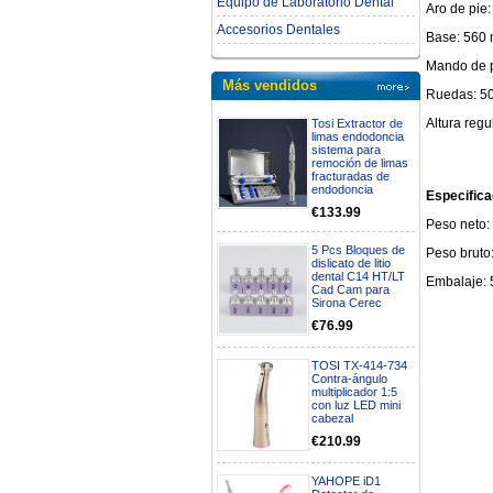
Equipo de Laboratorio Dental
Aro de pie
Accesorios Dentales
Base: 560 
Mando de p
Más vendidos
Ruedas: 5
Altura reg
Tosi Extractor de
limas endodoncia
sistema para
remoción de limas
fracturadas de
endodoncia
Especifica
€133.99
Peso neto:
5 Pcs Bloques de
Peso bruto:
dislicato de litio
dental C14 HT/LT
Embalaje: 
Cad Cam para
Sirona Cerec
€76.99
TOSI TX-414-734
Contra-ángulo
multiplicador 1:5
con luz LED mini
cabezal
€210.99
YAHOPE iD1