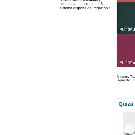
sistema dispone de irrigación /
técnica húmeda. Si es
compatible con mango recto
(pieza recta para fresas de
podología). Velocidad del
mango recto. Si dispone de
mango rápido y sus
revoluciones. Velocidad del
mango lento y sus
características. Tipo de conexión
del micromotor. Torque del
micromotor. Regulación de
velocidad (si es progresiva o por
niveles). Nivel de ruido y
vibración. Requisitos de
mantenimiento y esterilización
de piezas. También agradecería
si pudieran indicarme si el
Anterior:
Tab
equipo es fácilmente adaptable
Siguiente:
Ki
a uso clínico en podología.
Quedo atenta a su respuesta.
Muchas gracias por su atención.
Sara Podóloga
sara teresa ruiz
21/05/2026
Quizá
Boa noite gostaria de saber se
seria possível entrega em
Portugal e quanto tempo no
máximo demoraria pra a morada
av Francisco Sá Carneiro n40