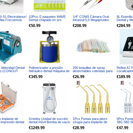
-S1 Electrobisturí
10Pcs /2 paquetes WAVE
1/4'' COMS Cámara Oral
8L Esterili
Alta Frecuencia
Dental chapado en oro
intraoral 5,0 Megapíxeles
Dental y Mé
 Electrodos
Recorte y acabado fresas
Video CE FDA Cableado
XFS-260
€50.99
€208.99
€284.99
TF 7408
a Velocidad Dental
Polimerizador a presión
200 boquillas de spray
Refine A7 P
rno (CONOUT
hidráulico dental máquina de
desechables coloridas para
Localizado
curado de materiales de
jeringa de agua de aire de 3
Endodoncia
€345.99
€26.99
€189.99
laboratorio dental
vías
pantalla LC
 implante de
Greeloy Unidad de succión
1Pcs Puntas para piezo
5Pcs Punta
 impresión dental
dental móvil Bomba de vacío
cirugía para implante de
SB1 SB2 S
dable esterilizable
400L/min con fuerte succión
elevación de seno para
SBL compa
€1249.99
€28.99
€47.99
ave WJ-S/X
GSM-400
corte óseo UE1 UE2 UE3
EMS Wood
UE4 compatible con Mectron