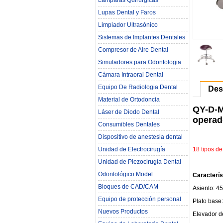
Lámparas Quirúrgicas
Lupas Dental y Faros
Limpiador Ultrasónico
Sistemas de Implantes Dentales
Compresor de Aire Dental
Simuladores para Odontologia
Cámara Intraoral Dental
Equipo De Radiologia Dental‎
Des
Material de Ortodoncia
QY-D-MA
Láser de Diodo Dental
operad
Consumibles Dentales
Dispositivo de anestesia dental
18 tipos d
Unidad de Electrocirugía
Unidad de Piezocirugía Dental
Odontológico Model
Caracterís
Bloques de CAD/CAM
Asiento: 4
Equipo de protección personal
Plato base:
Nuevos Productos
Elevador d