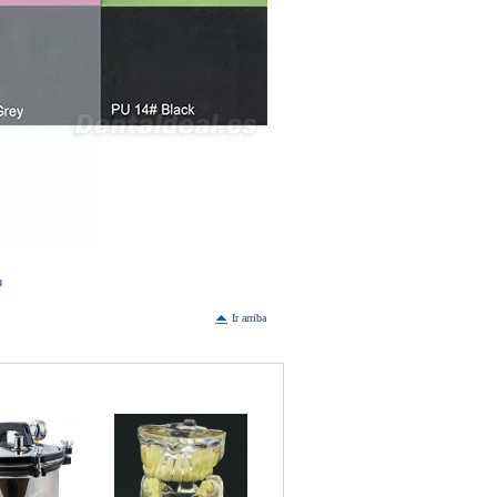
u
Ir arriba