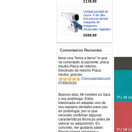
€139.99
Mi formulario de pedido: S /
N.2026060712980804 ,
BUENOS DIAS CUANDO
Unidad portátil de
RECIBIRE MI PEDIDO,
rayos X de alta
GRACIAS
frecuencia dental
máquina de
clinicadentalcunit
imágenes
11/06/2026
intraorales digitales
€699.99
Hola buenos días respecto al
Artículo. DDE0032580
electróbisturí, quisiera saber si
Comentarios Recientes
tiene una "toma a tierra" lo que
va conectado al paciente, placa
neutra.Placa de retorno,
Electrodo de retorno Placa
neutra, gracias
Clinicadentalcunit
07/06/2026
Buenos días, Mi nombre es Sara
y soy podóloga. Estoy
interesada en adaptar uno de
sus equipos dentales para uso
en podología, por lo que
necesito confirmar algunas
características técnicas antes de
valorar su adquisición. En
concreto, me gustaría saber:
Revoluciones máximas y
mínimas del micromotor. Si el