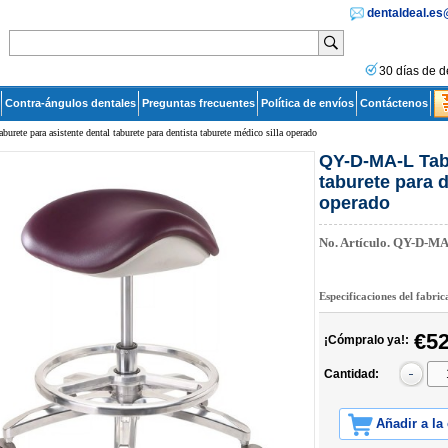
dentaldeal.e
30 días de d
Contra-ángulos dentales
Preguntas frecuentes
Política de envíos
Contáctenos
rete para asistente dental taburete para dentista taburete médico silla operado
QY-D-MA-L Tabu
taburete para d
operado
No. Artículo.
QY-D-MA
Especificaciones del fabri
€52
¡Cómpralo ya!:
Cantidad:
Añadir a la