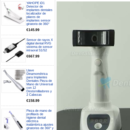
YAHOPE iD1
Detector de
implantes dentales
localizador de
pilares de
implantes sensor
giratorio de 360°
€145.99
Sensor de rayos X
digital dental RVG
sistema de sensor
intraoral S1/S2
€667.99
Llave
Dinamométrica
para Implantes
Dentales Pieza de
Mano de Universal
Boa noite gostaria de saber se
con 12
seria possível entrega em
Destornilladores y
Portugal e quanto tempo no
2 Cabezas
máximo demoraria pra a morada
€158.99
av Francisco Sá Carneiro n40
5430-423 Valpacos do seguinte
produto - Motor eléctrico dental
Pieza de mano de
profilaxis de
inalámbrico IPR pieza de mano
higiene dental
ortodoncia y pulido 2 en 1.
eléctrica
Rita
inalámbrica ajustes
29/07/2026
giratorios de 360° y