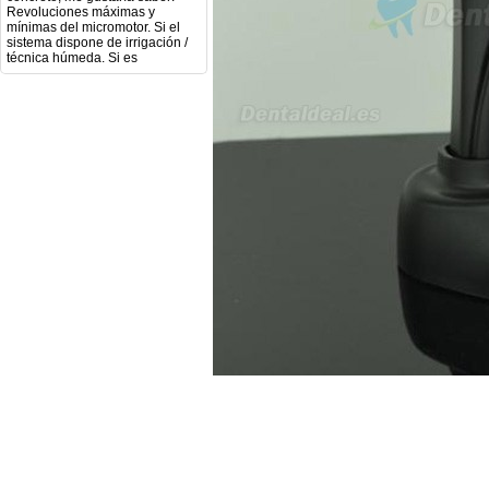
mínimas del micromotor. Si el
sistema dispone de irrigación /
técnica húmeda. Si es
compatible con mango recto
(pieza recta para fresas de
podología). Velocidad del
mango recto. Si dispone de
mango rápido y sus
revoluciones. Velocidad del
mango lento y sus
características. Tipo de conexión
del micromotor. Torque del
micromotor. Regulación de
velocidad (si es progresiva o por
niveles). Nivel de ruido y
vibración. Requisitos de
mantenimiento y esterilización
de piezas. También agradecería
si pudieran indicarme si el
equipo es fácilmente adaptable
a uso clínico en podología.
Quedo atenta a su respuesta.
Muchas gracias por su atención.
Sara Podóloga
sara teresa ruiz
21/05/2026
Boa noite gostaria de saber se
seria possível entrega em
Portugal e quanto tempo no
máximo demoraria pra a morada