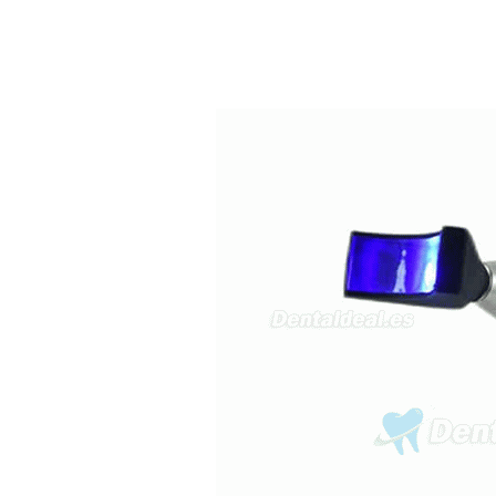
interesada en adaptar uno de
sus equipos dentales para uso
en podología, por lo que
necesito confirmar algunas
características técnicas antes de
valorar su adquisición. En
concreto, me gustaría saber:
Revoluciones máximas y
mínimas del micromotor. Si el
sistema dispone de irrigación /
técnica húmeda. Si es
compatible con mango recto
(pieza recta para fresas de
podología). Velocidad del
mango recto. Si dispone de
mango rápido y sus
revoluciones. Velocidad del
mango lento y sus
características. Tipo de conexión
del micromotor. Torque del
micromotor. Regulación de
velocidad (si es progresiva o por
niveles). Nivel de ruido y
vibración. Requisitos de
mantenimiento y esterilización
de piezas. También agradecería
si pudieran indicarme si el
equipo es fácilmente adaptable
a uso clínico en podología.
Quedo atenta a su respuesta.
Muchas gracias por su atención.
Sara Podóloga