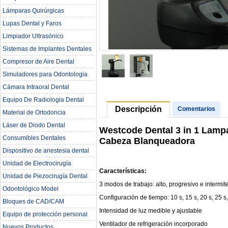
Lámparas Quirúrgicas
Lupas Dental y Faros
Limpiador Ultrasónico
Sistemas de Implantes Dentales
Compresor de Aire Dental
Simuladores para Odontologia
Cámara Intraoral Dental
Equipo De Radiologia Dental‎
Descripción
Comentarios
Material de Ortodoncia
Láser de Diodo Dental
Westcode Dental 3 in 1 Lamp
Consumibles Dentales
Cabeza Blanqueadora
Dispositivo de anestesia dental
Unidad de Electrocirugía
Características:
Unidad de Piezocirugía Dental
3 modos de trabajo: alto, progresivo e intermit
Odontológico Model
Configuración de tiempo: 10 s, 15 s, 20 s, 25 s,
Bloques de CAD/CAM
Intensidad de luz medible y ajustable
Equipo de protección personal
Ventilador de refrigeración incorporado
Nuevos Productos