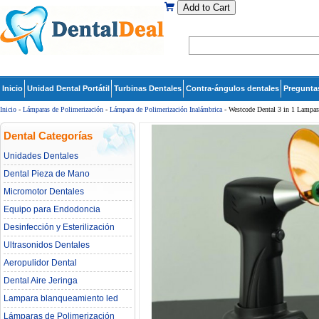
Add to Cart
Inicio
Unidad Dental Portátil
Turbinas Dentales
Contra-ángulos dentales
Pregunta
Inicio
-
Lámparas de Polimerización
-
Lámpara de Polimerización Inalámbrica
- Westcode Dental 3 in 1 Lampa
Dental Categorías
Unidades Dentales
Dental Pieza de Mano
Micromotor Dentales
Equipo para Endodoncia
Desinfección y Esterilización
Ultrasonidos Dentales
Aeropulidor Dental
Dental Aire Jeringa
Lampara blanqueamiento led
dental
Lámparas de Polimerización