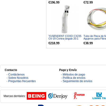
Dientes Rueda de
instrumentos de cir
€196.99
€72.99
Aceleración
implantes dentales
inoxidable
YUSENDENT COXO CX235
Tubo de Pieza de 
C6-19 Contra-ángulo 20:1
Agujeros para Fibra
implantes Botón Pieza de
de Turbina de alta /
€218.99
€38.99
Mano Dental
Velocidad
Contacto
Pago y Envío
Contáctenos
Métodos de pago
Sobre Nosotros
Política de envíos
Preguntas frecuentes
Seguimiento de envíos
Marcas dentales: