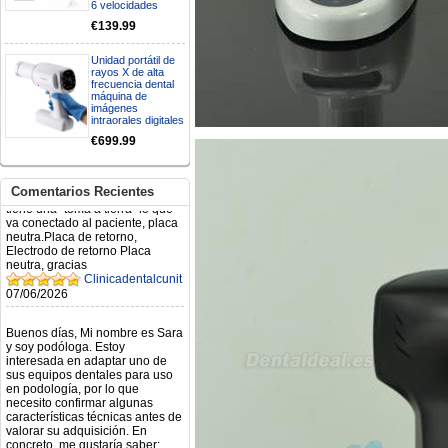
6 velocidades
€139.99
Mi formulario de pedido: S /
N.2026060712980804 ,
BUENOS DIAS CUANDO
Unidad portátil de
RECIBIRE MI PEDIDO,
rayos X de alta
frecuencia dental
GRACIAS
máquina de
clinicadentalcunit
imágenes
11/06/2026
intraorales digitales
€699.99
Hola buenos días respecto al
Artículo. DDE0032580
electróbisturí, quisiera saber si
Comentarios Recientes
tiene una "toma a tierra" lo que
va conectado al paciente, placa
neutra.Placa de retorno,
Electrodo de retorno Placa
neutra, gracias
Clinicadentalcunit
07/06/2026
Buenos días, Mi nombre es Sara
y soy podóloga. Estoy
interesada en adaptar uno de
sus equipos dentales para uso
en podología, por lo que
necesito confirmar algunas
características técnicas antes de
valorar su adquisición. En
concreto, me gustaría saber:
Revoluciones máximas y