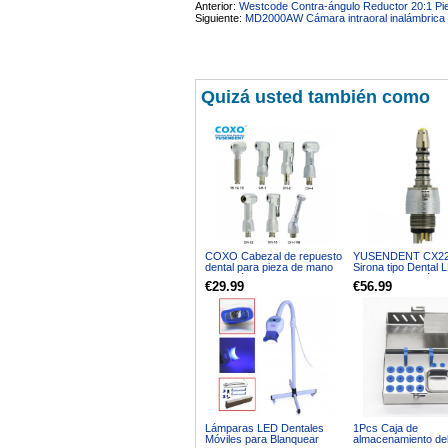
Anterior:
Westcode Contra-ángulo Reductor 20:1 Pi
Siguiente:
MD2000AW Cámara intraoral inalámbrica 
Quizá usted también como
COXO Cabezal de repuesto
YUSENDENT CX2
dental para pieza de mano
Sirona tipo Dental 
contra ángulo de baja
Acoplamiento rápido
€29.99
€56.99
velocidad
Sirona R / F
Lámparas LED Dentales
1Pcs Caja de
Móviles para Blanquear
almacenamiento del 