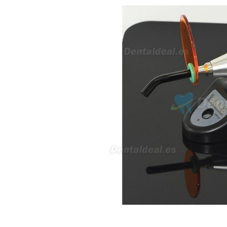
av Francisco Sá Carneiro n40
5430-423 Valpacos do seguinte
produto - Motor eléctrico dental
inalámbrico IPR pieza de mano
ortodoncia y pulido 2 en 1.
Rita
29/07/2026
Mi formulario de pedido: S /
N.2026060712980804 ,
BUENOS DIAS CUANDO
RECIBIRE MI PEDIDO,
GRACIAS
clinicadentalcunit
11/06/2026
Hola buenos días respecto al
Artículo. DDE0032580
electróbisturí, quisiera saber si
tiene una "toma a tierra" lo que
va conectado al paciente, placa
neutra.Placa de retorno,
Electrodo de retorno Placa
neutra, gracias
Clinicadentalcunit
07/06/2026
Buenos días, Mi nombre es Sara
y soy podóloga. Estoy