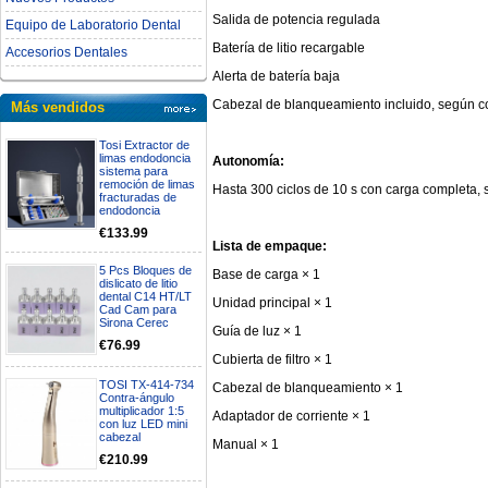
Salida de potencia regulada
Equipo de Laboratorio Dental
Batería de litio recargable
Accesorios Dentales
Alerta de batería baja
Cabezal de blanqueamiento incluido, según co
Más vendidos
Tosi Extractor de
limas endodoncia
Autonomía:
sistema para
remoción de limas
Hasta 300 ciclos de 10 s con carga completa,
fracturadas de
endodoncia
€133.99
Lista de empaque:
5 Pcs Bloques de
Base de carga × 1
dislicato de litio
dental C14 HT/LT
Unidad principal × 1
Cad Cam para
Sirona Cerec
Guía de luz × 1
€76.99
Cubierta de filtro × 1
TOSI TX-414-734
Cabezal de blanqueamiento × 1
Contra-ángulo
multiplicador 1:5
Adaptador de corriente × 1
con luz LED mini
cabezal
Manual × 1
€210.99