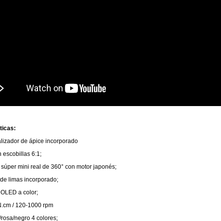
ticas:
alizador de ápice incorporado
n escobillas 6:1;
 súper mini real de 360° con motor japonés;
 de limas incorporado;
 OLED a color;
 N.cm / 120-1000 rpm
s/rosa/negro 4 colores;