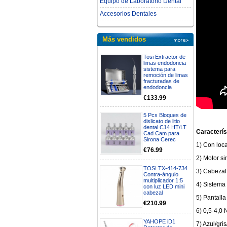
Equipo de Laboratorio Dental
Accesorios Dentales
Más vendidos
Tosi Extractor de
limas endodoncia
sistema para
remoción de limas
fracturadas de
endodoncia
€133.99
5 Pcs Bloques de
dislicato de litio
dental C14 HT/LT
Caracterís
Cad Cam para
Sirona Cerec
1) Con loc
€76.99
2) Motor si
TOSI TX-414-734
3) Cabezal
Contra-ángulo
multiplicador 1:5
4) Sistema
con luz LED mini
cabezal
5) Pantalla
€210.99
6) 0,5-4,0
YAHOPE iD1
7) Azul/gri