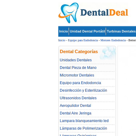
Inicio
Unidad Dental Portátil
Turbinas Dentales
Inicio
-
Equipo para Endodoncia
-
Motores Endodoncia
- Better
Dental Categorías
Unidades Dentales
Dental Pieza de Mano
Micromotor Dentales
Equipo para Endodoncia
Desinfección y Esterilización
Ultrasonidos Dentales
Aeropulidor Dental
Dental Aire Jeringa
Lampara blanqueamiento led
dental
Lámparas de Polimerización