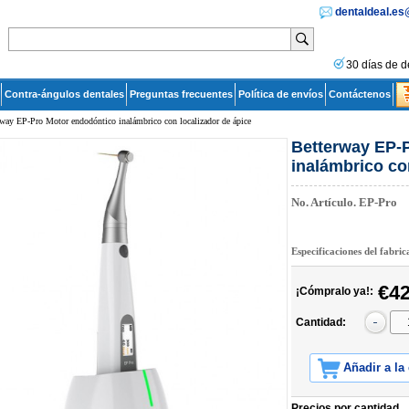
dentaldeal.e
30 días de d
Contra-ángulos dentales
Preguntas frecuentes
Política de envíos
Contáctenos
way EP-Pro Motor endodóntico inalámbrico con localizador de ápice
Betterway EP-
inalámbrico co
No. Artículo.
EP-Pro
Especificaciones del fabri
€42
¡Cómpralo ya!:
Cantidad:
Añadir a la
Precios por cantidad