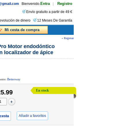
Entra
Registro
s@gmail.com
Bienvenido.
|
Envío gratuito a partir de 49 €
evolución de dinero
12 Meses De Garantía
Mi cesta de compra
« Regresar
Pro Motor endodóntico
n localizador de ápice
cante:
Betterway
En stock
5.99
 cesta
Añadir a favoritos