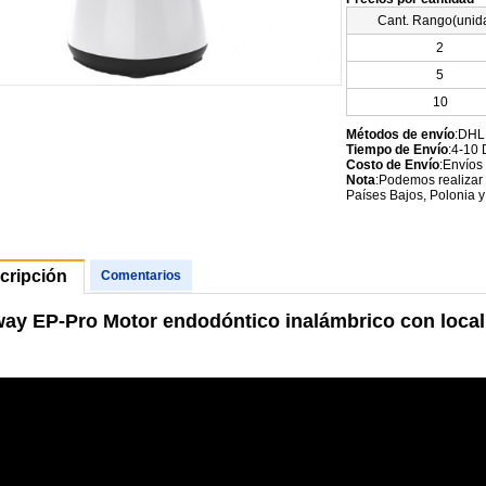
Cant. Rango(unid
2
5
10
Métodos de envío
:DHL
Tiempo de Envío
:4-10 
Costo de Envío
:Envíos
Nota
:Podemos realizar 
Países Bajos, Polonia y
cripción
Comentarios
way EP-Pro Motor endodóntico inalámbrico con local