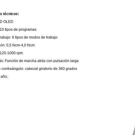
s técnicos:
 HD OLED
10 tipos de programas
rabajo: 6 tipos de modos de trabajo
sión: 0,5 Ncm-4,0 Ncm
 120-1000 rpm
ás: Función de marcha atrás con pulsación larga
contraángulo: cabezal giratorio de 360 ​​grados
 año;