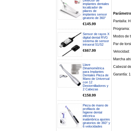
Detector de
implantes dentales
localizador de
pilares de
Parámetro
implantes sensor
giratorio de 360°
Pantalla:
€145.99
Programa: 
Sensor de rayos X
Modos de t
digital dental RVG
sistema de sensor
Par de tor
intraoral S1/S2
€667.99
Velocidad:
Marcha atr
Llave
Cabezal de 
Boa noite gostaria de saber se
Dinamométrica
para Implantes
seria possível entrega em
Garantía: 1
Dentales Pieza de
Portugal e quanto tempo no
Mano de Universal
máximo demoraria pra a morada
con 12
av Francisco Sá Carneiro n40
Destornilladores y
5430-423 Valpacos do seguinte
2 Cabezas
produto - Motor eléctrico dental
€158.99
inalámbrico IPR pieza de mano
ortodoncia y pulido 2 en 1.
Rita
Pieza de mano de
profilaxis de
29/07/2026
higiene dental
eléctrica
inalámbrica ajustes
Mi formulario de pedido: S /
giratorios de 360° y
N.2026060712980804 ,
6 velocidades
BUENOS DIAS CUANDO