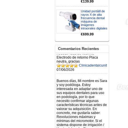
€139.99
RECIBIRE MI PEDIDO,
GRACIAS
clinicadentalcunit
Unidad portátil de
11/06/2026
rayos X de alta
frecuencia dental
máquina de
imágenes
Hola buenos días respecto al
intraorales digitales
Artículo. DDE0032580
electróbisturí, quisiera saber si
€699.99
tiene una "toma a tierra" lo que
va conectado al paciente, placa
neutra.Placa de retorno,
Comentarios Recientes
Electrodo de retorno Placa
neutra, gracias
Clinicadentalcunit
07/06/2026
Buenos días, Mi nombre es Sara
y soy podóloga. Estoy
interesada en adaptar uno de
sus equipos dentales para uso
en podología, por lo que
necesito confirmar algunas
características técnicas antes de
valorar su adquisición. En
concreto, me gustaría saber:
Revoluciones máximas y
mínimas del micromotor. Si el
sistema dispone de irrigación /
técnica húmeda. Si es
compatible con mango recto