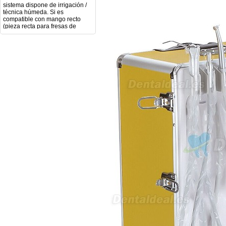
técnica húmeda. Si es
compatible con mango recto
(pieza recta para fresas de
podología). Velocidad del
mango recto. Si dispone de
mango rápido y sus
revoluciones. Velocidad del
mango lento y sus
características. Tipo de conexión
del micromotor. Torque del
micromotor. Regulación de
velocidad (si es progresiva o por
niveles). Nivel de ruido y
vibración. Requisitos de
mantenimiento y esterilización
de piezas. También agradecería
si pudieran indicarme si el
equipo es fácilmente adaptable
a uso clínico en podología.
Quedo atenta a su respuesta.
Muchas gracias por su atención.
Sara Podóloga
sara teresa ruiz
21/05/2026
Boa noite gostaria de saber se
seria possível entrega em
Portugal e quanto tempo no
máximo demoraria pra a morada
av Francisco Sá Carneiro n40
5430-423 Valpacos do seguinte