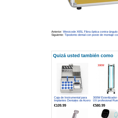
Anterior:
Westcode X65L Fibra óptica contra-ángulo 
Siguiente:
Tipodonto dental con poste de montaje co
Quizá usted también como
Caja de Instrumental para
300W Esterilizador
Implantes Dentales de Acero
UV profesional Ru
Inoxidable Tamaño Medio
Lámpara germicida
€109.99
€580.99
Esterilización de l
Desinfección Carro
UV Acero inoxidabl
sensores de radar