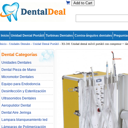
Add to Cart
Inicio
Unidad Dental Portátil
Turbinas Dentales
Contra-ángulos dentales
Pregunta
Inicio
-
Unidades Dentales
-
Unidad Dental Portátil
- XS-341 Unidad dental móvil portátil con compresor + lám
Dental Categorías
Unidades Dentales
Dental Pieza de Mano
Micromotor Dentales
Equipo para Endodoncia
Desinfección y Esterilización
Ultrasonidos Dentales
Aeropulidor Dental
Dental Aire Jeringa
Lampara blanqueamiento led
dental
Lámparas de Polimerización