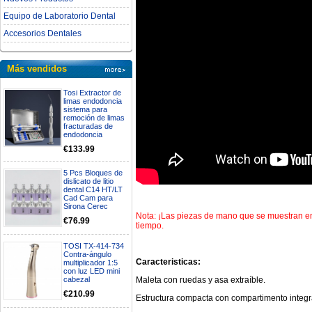
Equipo de Laboratorio Dental
Accesorios Dentales
Más vendidos
Tosi Extractor de
limas endodoncia
sistema para
remoción de limas
fracturadas de
endodoncia
€133.99
5 Pcs Bloques de
dislicato de litio
dental C14 HT/LT
Cad Cam para
Sirona Cerec
Nota: ¡Las piezas de mano que se muestran en
€76.99
tiempo.
TOSI TX-414-734
Contra-ángulo
Caracteristicas:
multiplicador 1:5
con luz LED mini
Maleta con ruedas y asa extraíble.
cabezal
€210.99
Estructura compacta con compartimento integ