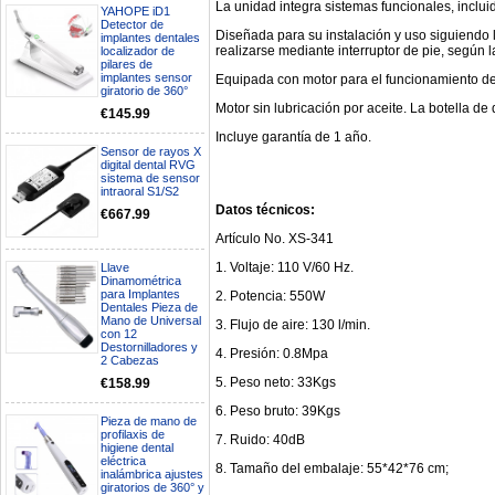
La unidad integra sistemas funcionales, inclui
YAHOPE iD1
Detector de
Diseñada para su instalación y uso siguiendo 
implantes dentales
realizarse mediante interruptor de pie, según l
localizador de
pilares de
implantes sensor
Equipada con motor para el funcionamiento de
giratorio de 360°
Motor sin lubricación por aceite. La botella de
€145.99
Incluye garantía de 1 año.
Sensor de rayos X
digital dental RVG
sistema de sensor
intraoral S1/S2
Datos técnicos:
€667.99
Artículo No. XS-341
1. Voltaje: 110 V/60 Hz.
Llave
Dinamométrica
Boa noite gostaria de saber se
para Implantes
2. Potencia: 550W
seria possível entrega em
Dentales Pieza de
Portugal e quanto tempo no
Mano de Universal
3. Flujo de aire: 130 l/min.
con 12
máximo demoraria pra a morada
Destornilladores y
av Francisco Sá Carneiro n40
4. Presión: 0.8Mpa
2 Cabezas
5430-423 Valpacos do seguinte
5. Peso neto: 33Kgs
produto - Motor eléctrico dental
€158.99
inalámbrico IPR pieza de mano
6. Peso bruto: 39Kgs
ortodoncia y pulido 2 en 1.
Pieza de mano de
Rita
profilaxis de
7. Ruido: 40dB
29/07/2026
higiene dental
eléctrica
8. Tamaño del embalaje: 55*42*76 cm;
inalámbrica ajustes
giratorios de 360° y
Mi formulario de pedido: S /