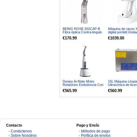
BEING ROSE 202CAP-B
Máquina de rayos X
Fibra óptica Contra Angulo
digital portátil Unid
Dental Compatible con
rayos X portátil de a
€170.99
€1039.00
KAVO
frecuencia
Denjoy Ai-Mate Motor
15L Máquina Limpi
Rotatorios Endodoncia Con
Ultrasónica de Ace
Localizador Apice Mini
Inoxidable JPS-60A
€565.99
€560.99
Contra-ángulo 6: 1
110V/220V
Contacto
Pago y Envío
Contáctenos
Métodos de pago
Sobre Nosotros
Política de envíos