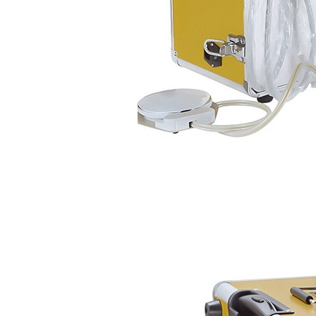
produto - Motor eléctrico dental
inalámbrico IPR pieza de mano
ortodoncia y pulido 2 en 1.
Rita
29/07/2026
Mi formulario de pedido: S /
N.2026060712980804 ,
BUENOS DIAS CUANDO
RECIBIRE MI PEDIDO,
GRACIAS
clinicadentalcunit
11/06/2026
Hola buenos días respecto al
Artículo. DDE0032580
electróbisturí, quisiera saber si
tiene una "toma a tierra" lo que
va conectado al paciente, placa
neutra.Placa de retorno,
Electrodo de retorno Placa
neutra, gracias
Clinicadentalcunit
07/06/2026
Buenos días, Mi nombre es Sara
y soy podóloga. Estoy
interesada en adaptar uno de
sus equipos dentales para uso
en podología, por lo que