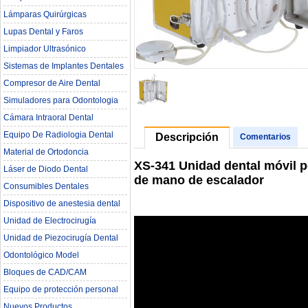
Lámparas Quirúrgicas
Lupas Dental y Faros
Limpiador Ultrasónico
Sistemas de Implantes Dentales
Compresor de Aire Dental
Simuladores para Odontologia
Cámara Intraoral Dental
Equipo De Radiologia Dental‎
Descripción
Comentarios
Material de Ortodoncia
XS-341 Unidad dental móvil p
Láser de Diodo Dental
de mano de escalador
Consumibles Dentales
Dispositivo de anestesia dental
Unidad de Electrocirugía
Unidad de Piezocirugía Dental
Odontológico Model
Bloques de CAD/CAM
Equipo de protección personal
Nuevos Productos