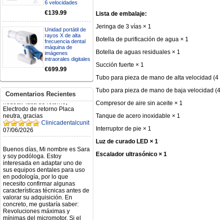
6 velocidades
N.2026060712980804 ,
BUENOS DIAS CUANDO
€139.99
Lista de embalaje:
RECIBIRE MI PEDIDO,
GRACIAS
Jeringa de 3 vías × 1
Unidad portátil de
clinicadentalcunit
rayos X de alta
11/06/2026
Botella de purificación de agua × 1
frecuencia dental
máquina de
Botella de aguas residuales × 1
imágenes
Hola buenos días respecto al
intraorales digitales
Succión fuerte × 1
Artículo. DDE0032580
€699.99
electróbisturí, quisiera saber si
Tubo para pieza de mano de alta velocidad (4 o
tiene una "toma a tierra" lo que
va conectado al paciente, placa
Tubo para pieza de mano de baja velocidad (4 o
neutra.Placa de retorno,
Comentarios Recientes
Electrodo de retorno Placa
Compresor de aire sin aceite × 1
neutra, gracias
Clinicadentalcunit
Tanque de acero inoxidable × 1
07/06/2026
Interruptor de pie × 1
Buenos días, Mi nombre es Sara
Luz de curado LED × 1
y soy podóloga. Estoy
interesada en adaptar uno de
Escalador ultrasónico × 1
sus equipos dentales para uso
en podología, por lo que
necesito confirmar algunas
características técnicas antes de
valorar su adquisición. En
concreto, me gustaría saber:
Revoluciones máximas y
mínimas del micromotor. Si el
sistema dispone de irrigación /