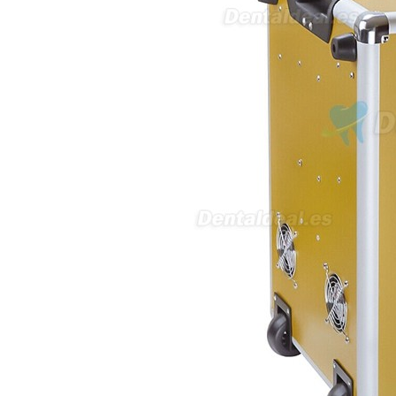
necesito confirmar algunas
características técnicas antes de
valorar su adquisición. En
concreto, me gustaría saber:
Revoluciones máximas y
mínimas del micromotor. Si el
sistema dispone de irrigación /
técnica húmeda. Si es
compatible con mango recto
(pieza recta para fresas de
podología). Velocidad del
mango recto. Si dispone de
mango rápido y sus
revoluciones. Velocidad del
mango lento y sus
características. Tipo de conexión
del micromotor. Torque del
micromotor. Regulación de
velocidad (si es progresiva o por
niveles). Nivel de ruido y
vibración. Requisitos de
mantenimiento y esterilización
de piezas. También agradecería
si pudieran indicarme si el
equipo es fácilmente adaptable
a uso clínico en podología.
Quedo atenta a su respuesta.
Muchas gracias por su atención.
Sara Podóloga
sara teresa ruiz
21/05/2026